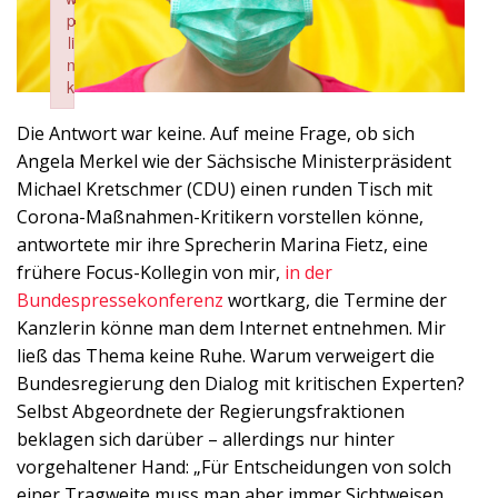
p
p
p
p
p
p
p
p
p
p
p
p
p
p
p
p
p
p
p
p
p
p
p
p
p
p
p
p
p
p
p
p
p
p
p
p
p
p
p
p
p
p
p
p
p
p
p
p
p
p
p
p
p
p
p
p
p
p
p
p
p
p
p
p
p
p
p
p
p
p
p
p
p
p
p
p
p
p
p
p
p
p
p
p
p
p
p
p
p
p
p
p
p
p
p
p
p
p
p
p
p
p
p
p
p
p
p
p
p
p
p
p
p
p
p
p
p
p
p
p
p
p
p
p
p
p
li
li
li
li
li
li
li
li
li
li
li
li
li
li
li
li
li
li
li
li
li
li
li
li
li
li
li
li
li
li
li
li
li
li
li
li
li
li
li
li
li
li
li
li
li
li
li
li
li
li
li
li
li
li
li
li
li
li
li
li
li
li
li
li
li
li
li
li
li
li
li
li
li
li
li
li
li
li
li
li
li
li
li
li
li
li
li
li
li
li
li
li
li
li
li
li
li
li
li
li
li
li
li
li
li
li
li
li
li
li
li
li
li
li
li
li
li
li
li
li
li
li
li
li
li
li
n
n
n
n
n
n
n
n
n
n
n
n
n
n
n
n
n
n
n
n
n
n
n
n
n
n
n
n
n
n
n
n
n
n
n
n
n
n
n
n
n
n
n
n
n
n
n
n
n
n
n
n
n
n
n
n
n
n
n
n
n
n
n
n
n
n
n
n
n
n
n
n
n
n
n
n
n
n
n
n
n
n
n
n
n
n
n
n
n
n
n
n
n
n
n
n
n
n
n
n
n
n
n
n
n
n
n
n
n
n
n
n
n
n
n
n
n
n
n
n
n
n
n
n
n
n
k
k
k
k
k
k
k
k
k
k
k
k
k
k
k
k
k
k
k
k
k
k
k
k
k
k
k
k
k
k
k
k
k
k
k
k
k
k
k
k
k
k
k
k
k
k
k
k
k
k
k
k
k
k
k
k
k
k
k
k
k
k
k
k
k
k
k
k
k
k
k
k
k
k
k
k
k
k
k
k
k
k
k
k
k
k
k
k
k
k
k
k
k
k
k
k
k
k
k
k
k
k
k
k
k
k
k
k
k
k
k
k
k
k
k
k
k
k
k
k
k
k
k
k
k
k
Failed to initialize plugin: wplink
Failed to initialize plugin: wplink
Failed to initialize plugin: wplink
Failed to initialize plugin: wplink
Failed to initialize plugin: wplink
Failed to initialize plugin: wplink
Failed to initialize plugin: wplink
Failed to initialize plugin: wplink
Failed to initialize plugin: wplink
Failed to initialize plugin: wplink
Failed to initialize plugin: wplink
Failed to initialize plugin: wplink
Failed to initialize plugin: wplink
Failed to initialize plugin: wplink
Failed to initialize plugin: wplink
Failed to initialize plugin: wplink
Failed to initialize plugin: wplink
Failed to initialize plugin: wplink
Failed to initialize plugin: wplink
Failed to initialize plugin: wplink
Failed to initialize plugin: wplink
Failed to initialize plugin: wplink
Failed to initialize plugin: wplink
Failed to initialize plugin: wplink
Failed to initialize plugin: wplink
Failed to initialize plugin: wplink
Failed to initialize plugin: wplink
Failed to initialize plugin: wplink
Failed to initialize plugin: wplink
Failed to initialize plugin: wplink
Failed to initialize plugin: wplink
Failed to initialize plugin: wplink
Failed to initialize plugin: wplink
Failed to initialize plugin: wplink
Failed to initialize plugin: wplink
Failed to initialize plugin: wplink
Failed to initialize plugin: wplink
Failed to initialize plugin: wplink
Failed to initialize plugin: wplink
Failed to initialize plugin: wplink
Failed to initialize plugin: wplink
Failed to initialize plugin: wplink
Failed to initialize plugin: wplink
Failed to initialize plugin: wplink
Failed to initialize plugin: wplink
Failed to initialize plugin: wplink
Failed to initialize plugin: wplink
Failed to initialize plugin: wplink
Failed to initialize plugin: wplink
Failed to initialize plugin: wplink
Failed to initialize plugin: wplink
Failed to initialize plugin: wplink
Failed to initialize plugin: wplink
Failed to initialize plugin: wplink
Failed to initialize plugin: wplink
Failed to initialize plugin: wplink
Failed to initialize plugin: wplink
Failed to initialize plugin: wplink
Failed to initialize plugin: wplink
Failed to initialize plugin: wplink
Failed to initialize plugin: wplink
Failed to initialize plugin: wplink
Failed to initialize plugin: wplink
Failed to initialize plugin: wplink
Failed to initialize plugin: wplink
Failed to initialize plugin: wplink
Failed to initialize plugin: wplink
Failed to initialize plugin: wplink
Failed to initialize plugin: wplink
Failed to initialize plugin: wplink
Failed to initialize plugin: wplink
Failed to initialize plugin: wplink
Failed to initialize plugin: wplink
Failed to initialize plugin: wplink
Failed to initialize plugin: wplink
Failed to initialize plugin: wplink
Failed to initialize plugin: wplink
Failed to initialize plugin: wplink
Failed to initialize plugin: wplink
Failed to initialize plugin: wplink
Failed to initialize plugin: wplink
Failed to initialize plugin: wplink
Failed to initialize plugin: wplink
Failed to initialize plugin: wplink
Failed to initialize plugin: wplink
Failed to initialize plugin: wplink
Failed to initialize plugin: wplink
Failed to initialize plugin: wplink
Failed to initialize plugin: wplink
Failed to initialize plugin: wplink
Failed to initialize plugin: wplink
Failed to initialize plugin: wplink
Failed to initialize plugin: wplink
Failed to initialize plugin: wplink
Failed to initialize plugin: wplink
Failed to initialize plugin: wplink
Failed to initialize plugin: wplink
Failed to initialize plugin: wplink
Failed to initialize plugin: wplink
Failed to initialize plugin: wplink
Failed to initialize plugin: wplink
Failed to initialize plugin: wplink
Failed to initialize plugin: wplink
Failed to initialize plugin: wplink
Failed to initialize plugin: wplink
Failed to initialize plugin: wplink
Failed to initialize plugin: wplink
Failed to initialize plugin: wplink
Failed to initialize plugin: wplink
Failed to initialize plugin: wplink
Failed to initialize plugin: wplink
Failed to initialize plugin: wplink
Failed to initialize plugin: wplink
Failed to initialize plugin: wplink
Failed to initialize plugin: wplink
Failed to initialize plugin: wplink
Failed to initialize plugin: wplink
Failed to initialize plugin: wplink
Failed to initialize plugin: wplink
Failed to initialize plugin: wplink
Failed to initialize plugin: wplink
Failed to initialize plugin: wplink
Failed to initialize plugin: wplink
Failed to initialize plugin: wplink
Failed to initialize plugin: wplink
Failed to initialize plugin: wplink
Die Antwort war keine. Auf meine Frage, ob sich
Angela Merkel wie der Sächsische Ministerpräsident
Michael Kretschmer (CDU) einen runden Tisch mit
Corona-Maßnahmen-Kritikern vorstellen könne,
antwortete mir ihre Sprecherin Marina Fietz, eine
frühere Focus-Kollegin von mir,
in der
Bundespressekonferenz
wortkarg, die Termine der
Kanzlerin könne man dem Internet entnehmen. Mir
ließ das Thema keine Ruhe. Warum verweigert die
Bundesregierung den Dialog mit kritischen Experten?
Selbst Abgeordnete der Regierungsfraktionen
beklagen sich darüber – allerdings nur hinter
vorgehaltener Hand: „Für Entscheidungen von solch
einer Tragweite muss man aber
immer Sichtweisen