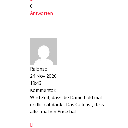
0
Antworten
Ralonso
24 Nov 2020
19:46
Kommentar:
Wird Zeit, dass die Dame bald mal
endlich abdankt. Das Gute ist, dass
alles mal ein Ende hat.