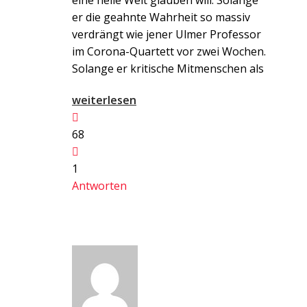
er die geahnte Wahrheit so massiv
verdrängt wie jener Ulmer Professor
im Corona-Quartett vor zwei Wochen.
Solange er kritische Mitmenschen als
weiterlesen
68
1
Antworten