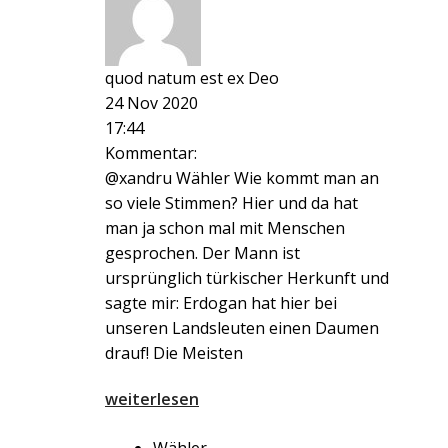
quod natum est ex Deo
24 Nov 2020
17:44
Kommentar:
@xandru Wähler Wie kommt man an
so viele Stimmen? Hier und da hat
man ja schon mal mit Menschen
gesprochen. Der Mann ist
ursprünglich türkischer Herkunft und
sagte mir: Erdogan hat hier bei
unseren Landsleuten einen Daumen
drauf! Die Meisten
weiterlesen