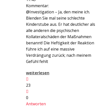
Kommentar:
@Investigation – Ja, den meine ich.
Blenden Sie mal seine schlechte
Kinderstube aus. Er hat deutlicher als
alle anderen die psychischen
Kollateralschäden der Maßnahmen
benannt! Die Heftigkeit der Reaktion
führe ich auf eine massive
Verdrängung zurück; nach meinem
Gefühl fehlt
weiterlesen
23
0
Antworten