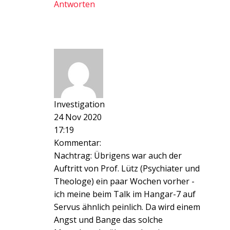
Antworten
Investigation
24 Nov 2020
17:19
Kommentar:
Nachtrag: Übrigens war auch der
Auftritt von Prof. Lütz (Psychiater und
Theologe) ein paar Wochen vorher -
ich meine beim Talk im Hangar-7 auf
Servus ähnlich peinlich. Da wird einem
Angst und Bange das solche